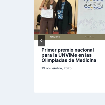
s
Primer premio nacional
stra
para la UNViMe en las
ión
Olimpíadas de Medicina
10 noviembre, 2025