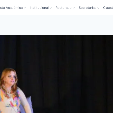
sta Académica
Institucional
Rectorado
Secretarías
Claus