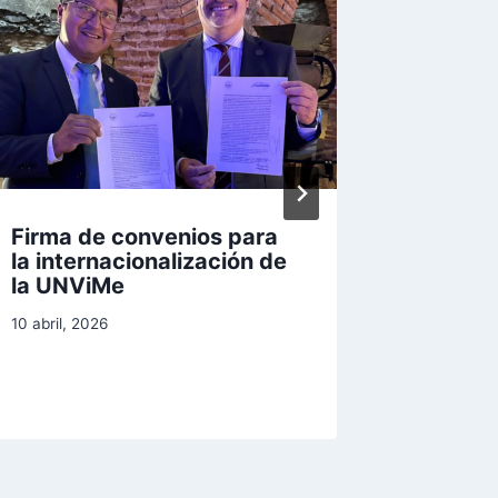
Firma de convenios para
Inform
la internacionalización de
convoca
la UNViMe
Estrat
Belgra
10 abril, 2026
12 marzo, 