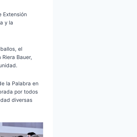
e Extensión
a y la
ballos, el
n Riera Bauer,
unidad.
de la Palabra en
brada por todos
idad diversas