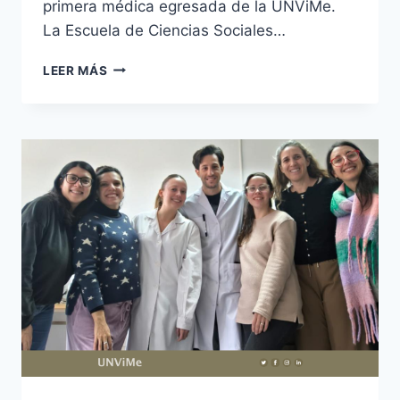
primera médica egresada de la UNViMe.
La Escuela de Ciencias Sociales…
LA
LEER MÁS
XVII
COLACIÓN
DE
GRADOS
LLEGA
CON
MÁS
DE
80
NUEVOS
PROFESIONALES