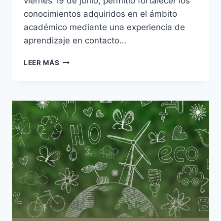
viernes 19 de junio, permitió fortalecer los
conocimientos adquiridos en el ámbito
académico mediante una experiencia de
aprendizaje en contacto…
ESTUDIANTES
LEER MÁS
DE
LA
EICA
REALIZARON
UNA
VISITA
EDUCATIVA
A
LA
RESERVA
FLOROFAUNÍSTICA
DE
LA
FLORIDA