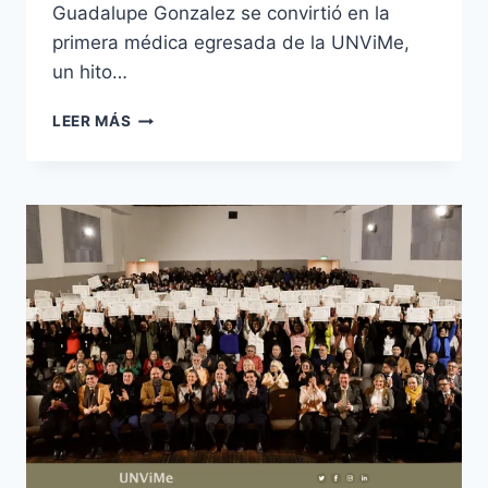
Guadalupe Gonzalez se convirtió en la
primera médica egresada de la UNViMe,
un hito…
VILLA
LEER MÁS
MERCEDES
FUE
ESCENARIO
DE
UNA
COLACIÓN
HISTÓRICA
PARA
LA
UNVIME