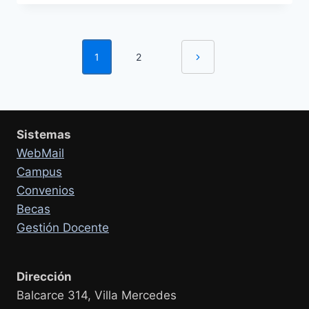
ESTUDIANTES
DE
BIOINGENIERÍA
Navegación
PARA
1
2
Siguiente
CUMPLIR
de
SU
página
PRÁCTICA
página
PROFESIONAL
SUPERVISADA
Sistemas
EN
EL
WebMail
POLICLÍNICO
Campus
REGIONAL
Convenios
Becas
Gestión Docente
Dirección
Balcarce 314, Villa Mercedes