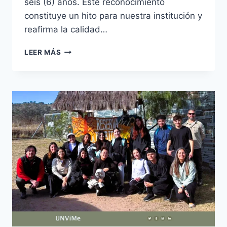
seis (6) años. Este reconocimiento
constituye un hito para nuestra institución y
reafirma la calidad…
LA
LEER MÁS
CARRERA
DE
BIOINGENIERÍA
DE
LA
UNVIME
FUE
ACREDITADA
POR
CONEAU