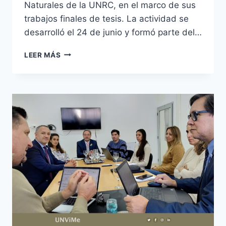
Naturales de la UNRC, en el marco de sus
trabajos finales de tesis. La actividad se
desarrolló el 24 de junio y formó parte del…
ESTUDIANTES
LEER MÁS
DE
BIOINGENIERÍA
DE
LA
UNVIME
REALIZARON
PASANTÍAS
DE
INVESTIGACIÓN
EN
LA
UNIVERSIDAD
NACIONAL
DE
RÍO
CUARTO