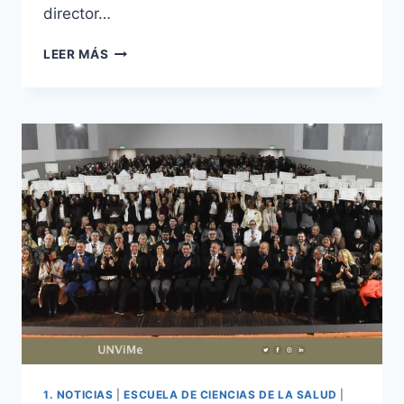
director…
LA
LEER MÁS
UNVIME
PARTICIPÓ
DEL
2º
ENCUENTRO
INTERINSTITUCIONAL
SOBRE
EL
INGRESO
A
CARRERAS
DE
INGENIERÍA
1. NOTICIAS
|
ESCUELA DE CIENCIAS DE LA SALUD
|