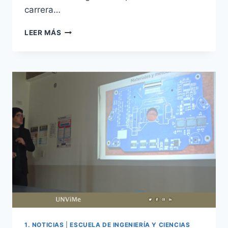
carrera…
INVITAN
LEER MÁS
A
LA
V
JORNADA
MUNDIAL
DEL
MEDIO
AMBIENTE
1. NOTICIAS
|
ESCUELA DE INGENIERÍA Y CIENCIAS