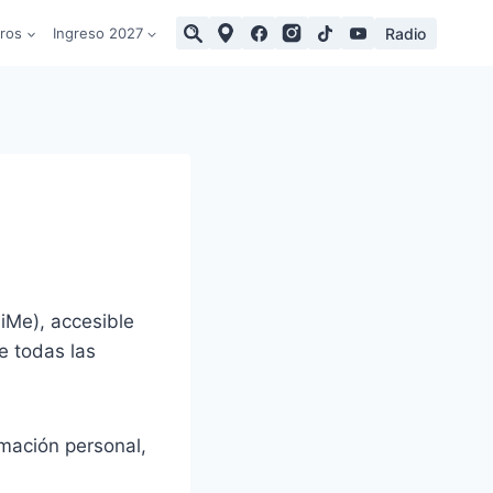
Radio
tros
Ingreso 2027
ViMe), accesible
e todas las
rmación personal,