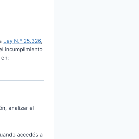
la
Ley N.º 25.326
,
el incumplimiento
 en:
n, analizar el
 cuando accedés a