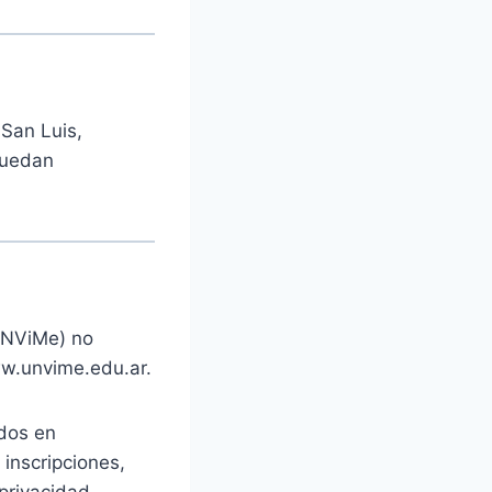
 San Luis,
puedan
(UNViMe) no
ww.unvime.edu.ar.
ados en
 inscripciones,