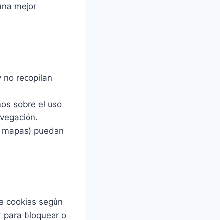
 una mejor
y no recopilan
mos sobre el uso
avegación.
o mapas) pueden
de cookies según
r para bloquear o