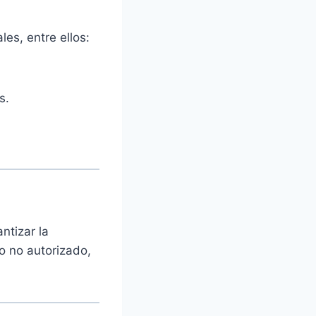
es, entre ellos:
s.
ntizar la
o no autorizado,