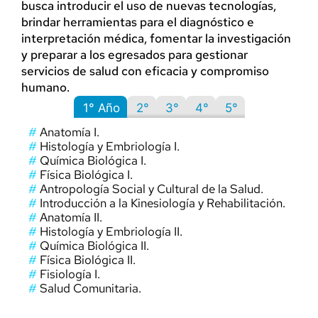
busca introducir el uso de nuevas tecnologías,
brindar herramientas para el diagnóstico e
interpretación médica, fomentar la investigación
y preparar a los egresados para gestionar
servicios de salud con eficacia y compromiso
humano.
1° Año
2°
3°
4°
5°
#
Anatomía I.
#
Histología y Embriología I.
#
Química Biológica I.
#
Física Biológica I.
#
Antropología Social y Cultural de la Salud.
#
Introducción a la Kinesiología y Rehabilitación.
#
Anatomía II.
#
Histología y Embriología II.
#
Química Biológica II.
#
Física Biológica II.
#
Fisiología I.
#
Salud Comunitaria.