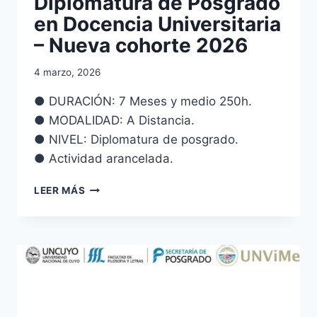
Diplomatura de Posgrado
LA
en Docencia Universitaria
DIPLOMATURA
– Nueva cohorte 2026
Y
LA
4 marzo, 2026
MAESTRÍA
EN
● DURACIÓN: 7 Meses y medio 250h.
DOCENCIA
UNIVERSITARIA
● MODALIDAD: A Distancia.
● NIVEL: Diplomatura de posgrado.
● Actividad arancelada.
DIPLOMATURA
LEER MÁS
DE
POSGRADO
EN
DOCENCIA
UNIVERSITARIA
–
NUEVA
COHORTE