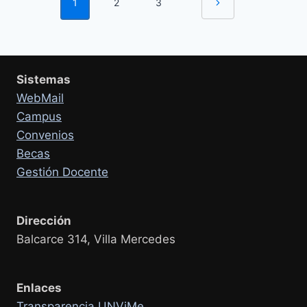
1
2
3
Siguiente
FINALIZACIÓN
de
DOCTORAL
página
página
Sistemas
WebMail
Campus
Convenios
Becas
Gestión Docente
Dirección
Balcarce 314, Villa Mercedes
Enlaces
Transparencia UNViMe