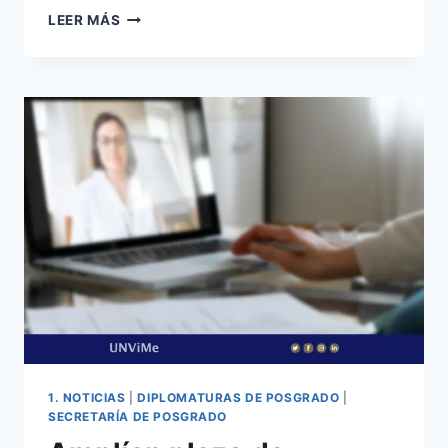
LA
LEER MÁS
UNVIME
OBTIENE
SU
PRIMERA
BECA
INTERNACIONAL
DE
INVESTIGACIÓN
A
TRAVÉS
DE
UN
CONVENIO
PROPIO
1. NOTICIAS
|
DIPLOMATURAS DE POSGRADO
|
SECRETARÍA DE POSGRADO