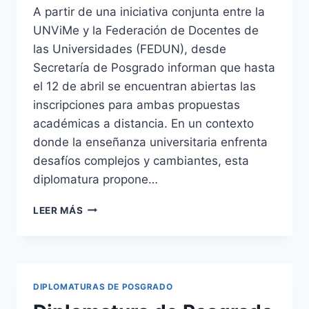
A partir de una iniciativa conjunta entre la
UNViMe y la Federación de Docentes de
las Universidades (FEDUN), desde
Secretaría de Posgrado informan que hasta
el 12 de abril se encuentran abiertas las
inscripciones para ambas propuestas
académicas a distancia. En un contexto
donde la enseñanza universitaria enfrenta
desafíos complejos y cambiantes, esta
diplomatura propone…
RECUERDAN
LEER MÁS
QUE
ESTÁ
ABIERTA
LA
PREINSCRIPCIÓN
DIPLOMATURAS DE POSGRADO
PARA
CURSAR