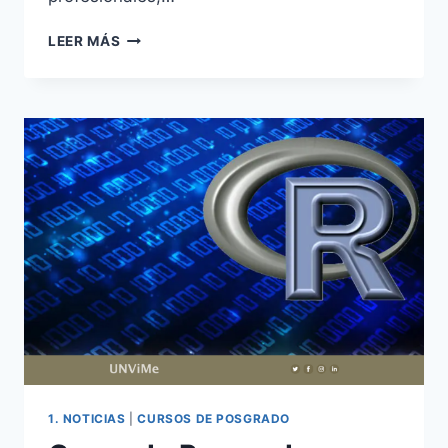
AMPLÍAN
LEER MÁS
PLAZO
DE
INSCRIPCIÓN
A
LA
DIPLOMATURA
EN
LECTURA,
EDUCACIÓN
Y
CULTURA
1. NOTICIAS
|
CURSOS DE POSGRADO