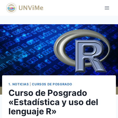
Saltar
al
contenido
1. NOTICIAS
|
CURSOS DE POSGRADO
Curso de Posgrado
«Estadística y uso del
lenguaje R»