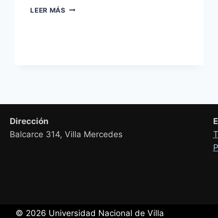
SE
LEER MÁS
AFIANZA
LA
PROFESIONALIZACIÓN
DOCENTE
EN
LA
UNVIME
Dirección
E
Balcarce 314, Villa Mercedes
T
P
© 2026 Universidad Nacional de Villa