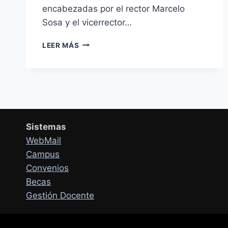
encabezadas por el rector Marcelo
Sosa y el vicerrector…
LA
LEER MÁS
UNVIME
LES
DA
LA
BIENVENIDA
A
SUS
Sistemas
NUEVOS
INGRESANTES
WebMail
Campus
Convenios
Becas
Gestión Docente