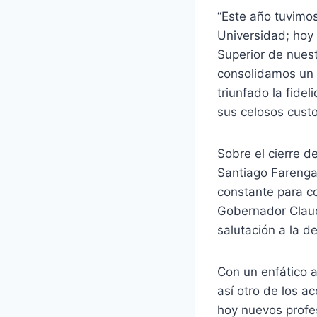
“Este año tuvimo
Universidad; hoy
Superior de nuest
consolidamos un c
triunfado la fide
sus celosos custo
Sobre el cierre d
Santiago Farenga 
constante para c
Gobernador Claud
salutación a la 
Con un enfático a
así otro de los 
hoy nuevos profes