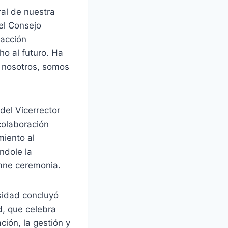
al de nuestra
el Consejo
 acción
o al futuro. Ha
l nosotros, somos
del Vicerrector
colaboración
miento al
ndole la
emne ceremonia.
rsidad concluyó
d, que celebra
ión, la gestión y