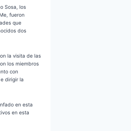
o Sosa, los
iMe, fueron
dades que
nocidos dos
n la visita de las
 con los miembros
unto con
dirigir la
unfado en esta
tivos en esta