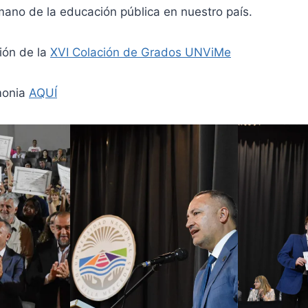
 mano de la educación pública en nuestro país.
ión de la
XVI Colación de Grados UNViMe
monia
AQUÍ