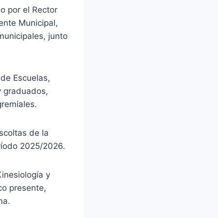
o por el Rector
ente Municipal,
municipales, junto
 de Escuelas,
y graduados,
gremiales.
scoltas de la
eríodo 2025/2026.
inesiología y
co presente,
na.