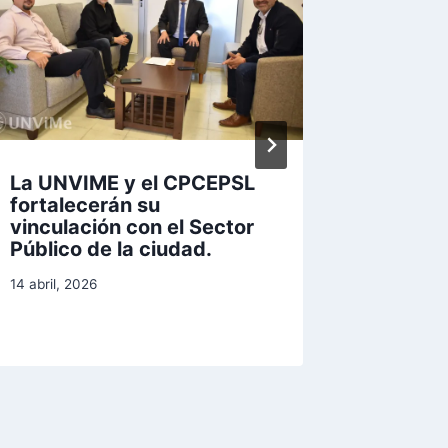
La UNVIME y el CPCEPSL
La UNV
fortalecerán su
jornada
vinculación con el Sector
cultura
Público de la ciudad.
comuni
14 abril, 2026
21 mayo, 