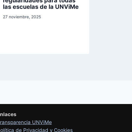
regularidades para todas
conocer
las escuelas de la UNViMe
definiti
eleccio
27 noviembre, 2025
de gra
5 junio, 20
nlaces
ransparencia UNViMe
olítica de Privacidad y Cookies