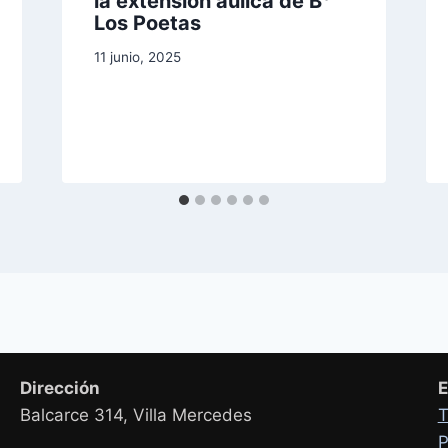
la extensión áulica de B°
Los Poetas
11 junio, 2025
Dirección
E
Balcarce 314, Villa Mercedes
T
P