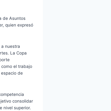
ía de Asuntos
er, quien expresó
 a nuestra
ortes. La Copa
porte
s como el trabajo
n espacio de
 competencia
bjetivo consolidar
 nivel superior.