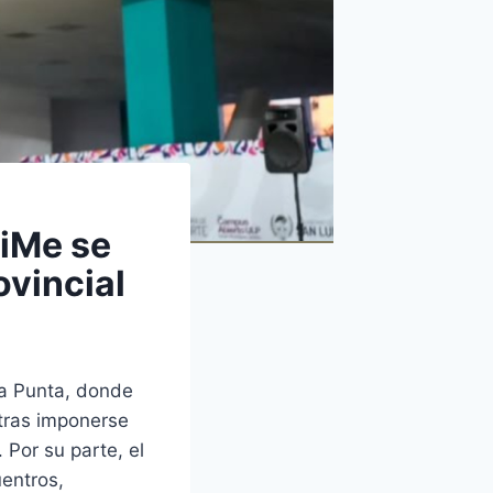
ViMe se
ovincial
La Punta, donde
 tras imponerse
 Por su parte, el
entros,