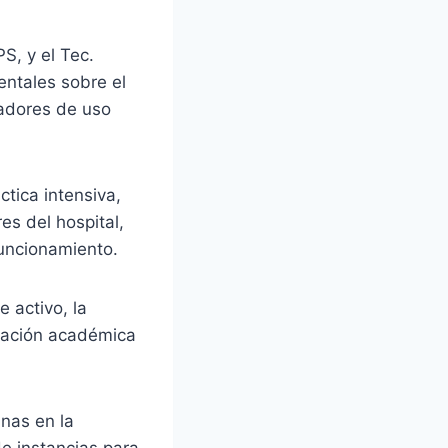
S, y el Tec.
ntales sobre el
radores de uso
tica intensiva,
es del hospital,
uncionamiento.
 activo, la
ormación académica
nas en la
de instancias para