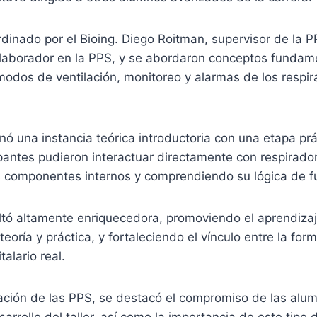
dinado por el Bioing. Diego Roitman, supervisor de la PP
olaborador en la PPS, y se abordaron conceptos fundame
modos de ventilación, monitoreo y alarmas de los respi
ó una instancia teórica introductoria con una etapa prác
pantes pudieron interactuar directamente con respirador
 componentes internos y comprendiendo su lógica de f
ltó altamente enriquecedora, promoviendo el aprendizaje
 teoría y práctica, y fortaleciendo el vínculo entre la f
talario real.
ación de las PPS, se destacó el compromiso de las alum
sarrollo del taller, así como la importancia de este tipo 