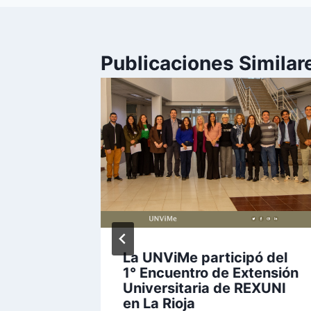
Publicaciones Similar
 Toma
La UNViMe participó del
a de
1° Encuentro de Extensión
d de la
Universitaria de REXUNI
en La Rioja