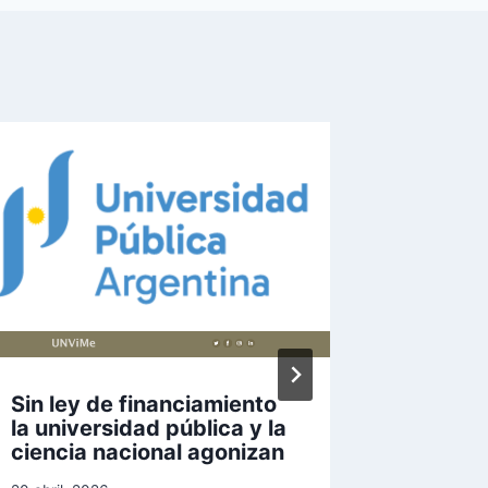
Sin ley de financiamiento
El rect
la universidad pública y la
Sosa, r
ciencia nacional agonizan
Doctor
en Gua