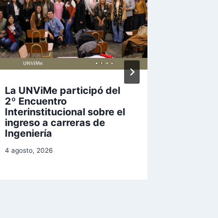
La UNViMe participó del
El Dr. A
2º Encuentro
visitó 
Interinstitucional sobre el
el Camp
ingreso a carreras de
junto a
Ingeniería
18 junio, 2
4 agosto, 2026