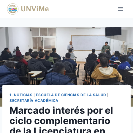
Saltar
al
contenido
1. NOTICIAS
|
ESCUELA DE CIENCIAS DE LA SALUD
|
SECRETARÍA ACADÉMICA
Marcado interés por el
ciclo complementario
de la Licenciatura en