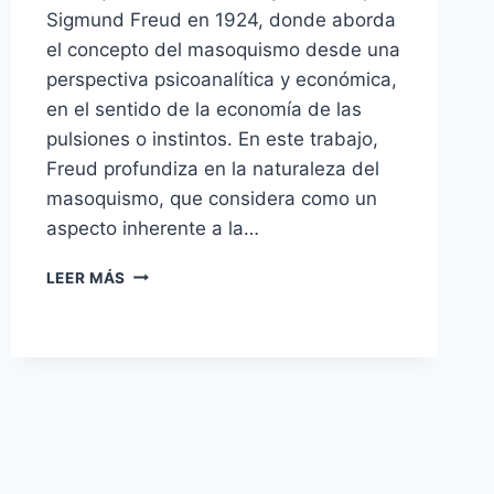
Sigmund Freud en 1924, donde aborda
el concepto del masoquismo desde una
perspectiva psicoanalítica y económica,
en el sentido de la economía de las
pulsiones o instintos. En este trabajo,
Freud profundiza en la naturaleza del
masoquismo, que considera como un
aspecto inherente a la…
LOS
LEER MÁS
PELIGROS
DEL
MASOQUISMO
MORAL
EN
EL
CUERPO
SOCIAL
DE