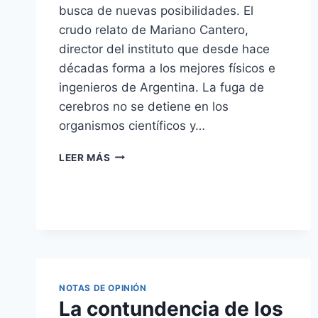
busca de nuevas posibilidades. El
crudo relato de Mariano Cantero,
director del instituto que desde hace
décadas forma a los mejores físicos e
ingenieros de Argentina. La fuga de
cerebros no se detiene en los
organismos científicos y…
EL
LEER MÁS
BALSEIRO,
EL
EJEMPLO
MÁS
CONTUNDENTE
DE
LA
FUGA
NOTAS DE OPINIÓN
DE
La contundencia de los
CEREBROS
–