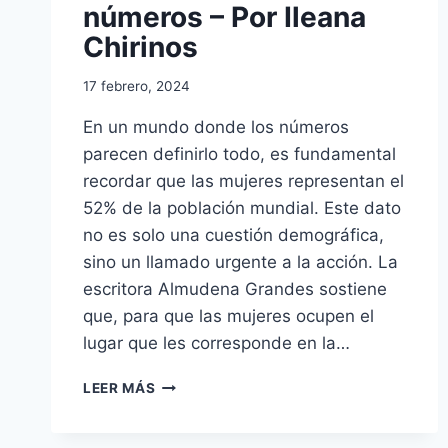
números – Por Ileana
POR
Chirinos
PABLO
ESTEBAN
17 febrero, 2024
En un mundo donde los números
parecen definirlo todo, es fundamental
recordar que las mujeres representan el
52% de la población mundial. Este dato
no es solo una cuestión demográfica,
sino un llamado urgente a la acción. La
escritora Almudena Grandes sostiene
que, para que las mujeres ocupen el
lugar que les corresponde en la…
LA
LEER MÁS
CONTUNDENCIA
DE
LOS