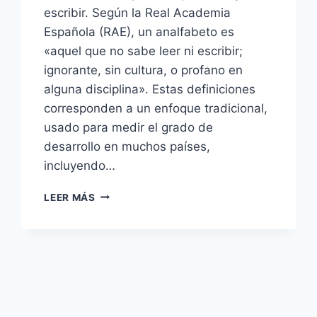
escribir. Según la Real Academia
Española (RAE), un analfabeto es
«aquel que no sabe leer ni escribir;
ignorante, sin cultura, o profano en
alguna disciplina». Estas definiciones
corresponden a un enfoque tradicional,
usado para medir el grado de
desarrollo en muchos países,
incluyendo…
¿QUÉ
LEER MÁS
ES
SER
UNA
PERSONA
ANALFABETA
EN
EL
AÑO