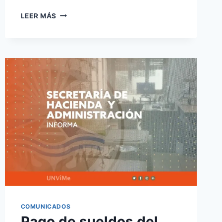
PAGO
LEER MÁS
DE
SUELDOS
DEL
PERSONAL
CORRESPONDIENTE
A
OCTUBRE
COMUNICADOS
Pago de sueldos del