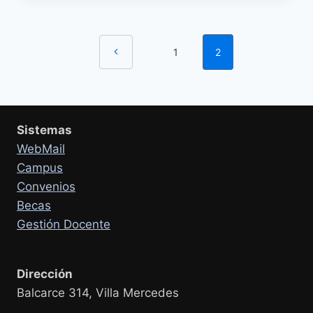
LA
UNIVERSIDAD
Navegación
PÚBLICA
Página
1
2
ARGENTINA
de
anterior
página
Sistemas
WebMail
Campus
Convenios
Becas
Gestión Docente
Dirección
Balcarce 314, Villa Mercedes