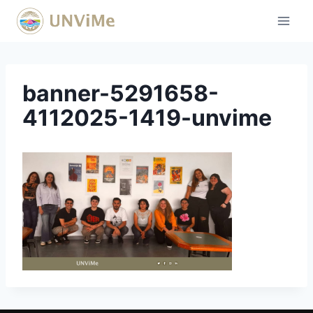
Saltar
al
contenido
banner-5291658-
4112025-1419-unvime