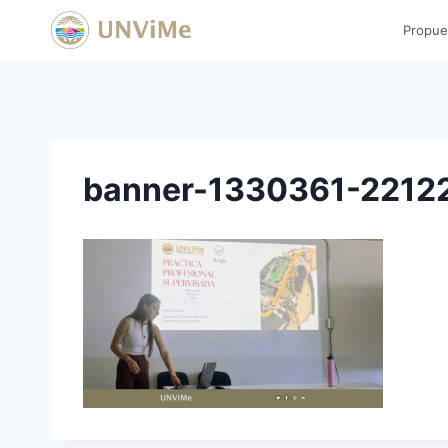
Saltar
Propue
al
contenido
banner-1330361-2212