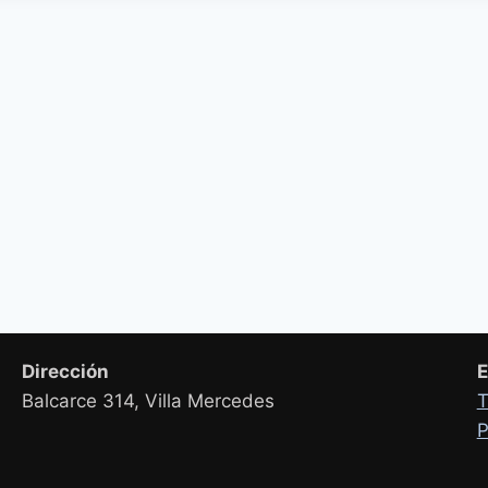
Dirección
E
Balcarce 314, Villa Mercedes
T
P